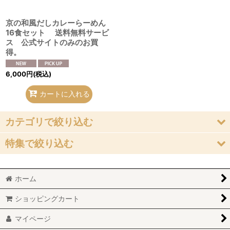
京の和風だしカレーらーめん
16食セット 送料無料サービ
ス 公式サイトのみのお買
得。
6,000
円
(税込)
カートに入れる
カテゴリで絞り込む
特集で絞り込む
京のカレーうどん（即席麺）
味味香 オリジナルスパイス
京のおうどん（即席麺）
ホーム
お買得
即席麺セット
ショッピングカート
手ぬぐい
味味香 オリジナルスパイス
マイページ