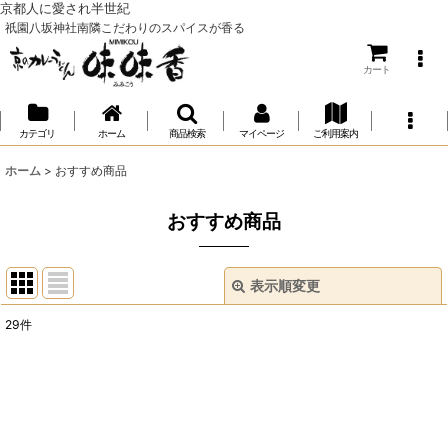
京都人に愛され半世紀
祇園八坂神社南隣こだわりのスパイスが香る
カート
カテゴリ
ホーム
商品検索
マイページ
ご利用案内
ホーム
>
おすすめ商品
おすすめ商品
表示順変更
閉じる
29
件
表示数
:
並び順
: