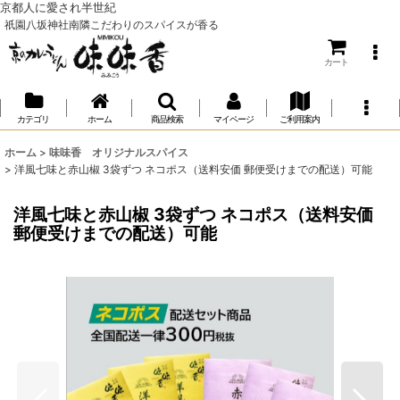
京都人に愛され半世紀
祇園八坂神社南隣こだわりのスパイスが香る
カート
カテゴリ
ホーム
商品検索
マイページ
ご利用案内
ホーム
>
味味香 オリジナルスパイス
>
洋風七味と赤山椒 3袋ずつ ネコポス（送料安価 郵便受けまでの配送）可能
洋風七味と赤山椒 3袋ずつ ネコポス（送料安価
郵便受けまでの配送）可能