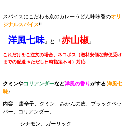
スパイスにこだわる京のカレーうどん味味香の
オリ
ジナルスパイス
!!
洋風七味
赤山椒
「
」と 「
」
これだけをご注文の場合、ネコポス（送料安価な郵便受け
までの配送 ※ただし日時指定不可）対応
クミンや
コリアンダー
など
洋風の香り
がする
洋風七
味
♪
内容 唐辛子、クミン、みかんの皮、ブラックペッ
パー、コリアンダー、
シナモン、ガーリック