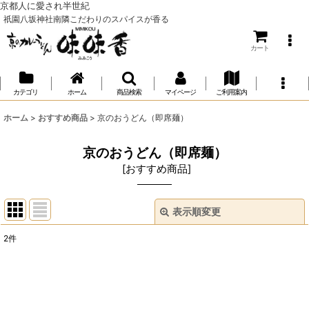
京都人に愛され半世紀
祇園八坂神社南隣こだわりのスパイスが香る
カート
カテゴリ
ホーム
商品検索
マイページ
ご利用案内
ホーム
>
おすすめ商品
>
京のおうどん（即席麺）
京のおうどん（即席麺）
[
おすすめ商品
]
表示順変更
閉じる
2
件
表示数
:
並び順
: