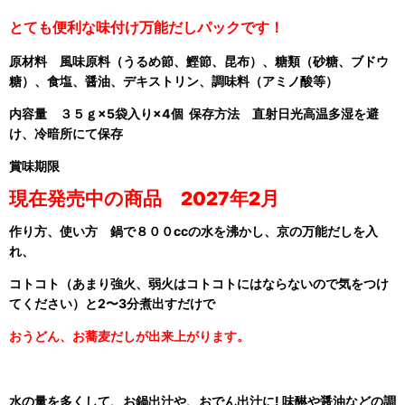
とても便利な味付け万能だしパックです！
原材料 風味原料（うるめ節、鰹節、昆布）、糖類（砂糖、ブドウ
糖）、食塩、醤油、デキストリン、調味料（アミノ酸等）
内容量 ３５ｇ×5袋入り×4個 保存方法 直射日光高温多湿を避
け、冷暗所にて保存
賞味期限
現在発売中の商品 2027年2月
作り方、使い方 鍋で８００ccの水を沸かし、京の万能だしを入
れ、
コトコト（あまり強火、弱火はコトコトにはならないので気をつけ
てください）と2〜3
分煮出すだけで
おうどん、
お蕎麦だしが出来上がります。
水の量を多くして、お鍋出汁や、おでん出汁に! 味醂や醤油などの調