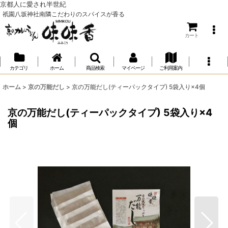
京都人に愛され半世紀
祇園八坂神社南隣こだわりのスパイスが香る
カート
カテゴリ
ホーム
商品検索
マイページ
ご利用案内
ホーム
>
京の万能だし
>
京の万能だし(ティーパックタイプ) 5袋入り×4個
京の万能だし(ティーパックタイプ) 5袋入り×4
個