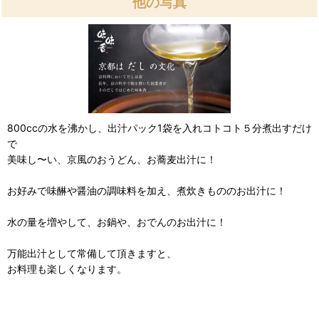
他の写真
800ccの水を沸かし、出汁パック1袋を入れコトコト５分煮出すだけ
で
美味し〜い、京風のおうどん、お蕎麦出汁に！
お好みで味醂や醤油の調味料を加え、煮炊きもののお出汁に！
水の量を増やして、お鍋や、おでんのお出汁に！
万能出汁として常備して頂きますと、
お料理も楽しくなります。