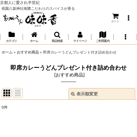
京都人に愛され半世紀
祇園八坂神社南隣こだわりのスパイスが香る
カート
カテゴリ
ホーム
商品検索
マイページ
ご利用案内
ホーム
>
おすすめ商品
>
即席カレーうどんプレゼント付き詰め合わせ
即席カレーうどんプレゼント付き詰め合わせ
[
おすすめ商品
]
表示順変更
閉じる
0
件
表示数
:
並び順
: