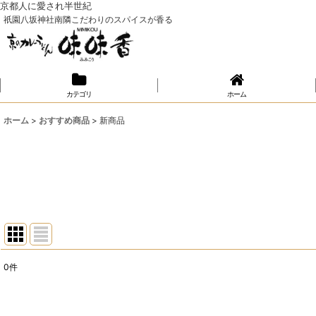
京都人に愛され半世紀
祇園八坂神社南隣こだわりのスパイスが香る
カテゴリ
ホーム
ホーム
>
おすすめ商品
>
新商品
0
件
表示数
:
並び順
: