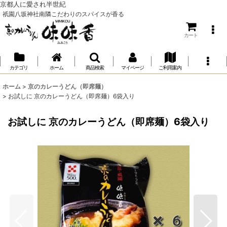
京都人に愛され半世紀
祇園八坂神社南隣こだわりのスパイスが香る
カート
カテゴリ
ホーム
商品検索
マイページ
ご利用案内
ホーム
>
京のカレーうどん（即席麺）
>
お試しに 京のカレーうどん（即席麺）6袋入り
お試しに 京のカレーうどん（即席麺）6袋入り