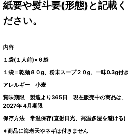
紙要や熨斗要(形態)と記載く
ださい。
内容
１袋(１人前)×６袋
１袋＝乾麺８０g、粉末スープ２０g、一味0.3g付き
アレルギー 小麦
賞味期限 製造より365日 現在販売中の商品は、
2027年 4
月期限
保存方法 常温保存(直射日光、高温多湿を避ける)
※商品に海老天やネギは付きません