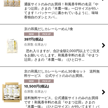
通販サイトのみのお買得！和風香辛料の名店『や
まつ辻田』さまの『本鷹一味』一口サイズが付い
てます！パッケージに書かれているように、味味
香独自のダシとスパ…
京の和風だしカレーらーめん1食
397
円
(税込)
在庫数 在庫あり
恐れ入りますが、合計金額2,000円以上でご注文
をお願いいたします。和風香辛料の名店『やまつ
辻田』さまの『本鷹一味』（ひと口サ…
京の和風だしカレーらーめん30食セット 送料無
料サービス 公式サイトのみのお買得。
10,500
円
(税込)
在庫数 在庫あり
送料無料サービス。公式通販サイトのみのお買得
です！和風香辛料の名店『やまつ辻田』さまの
『本鷹一味』（ひと口サイズ）が付いてます！ パ