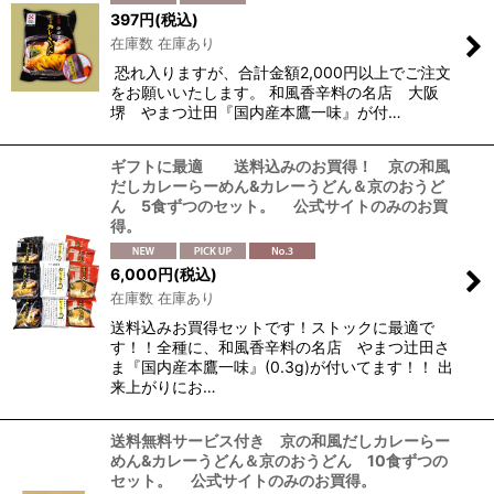
397
円
(税込)
在庫数 在庫あり
恐れ入りますが、合計金額2,000円以上でご注文
をお願いいたします。 和風香辛料の名店 大阪
堺 やまつ辻田『国内産本鷹一味』が付…
ギフトに最適 送料込みのお買得！ 京の和風
だしカレーらーめん&カレーうどん＆京のおうど
ん 5食ずつのセット。 公式サイトのみのお買
得。
6,000
円
(税込)
在庫数 在庫あり
送料込みお買得セットです！ストックに最適で
す！！全種に、和風香辛料の名店 やまつ辻田さ
ま『国内産本鷹一味』(0.3g)が付いてます！！ 出
来上がりにお…
送料無料サービス付き 京の和風だしカレーらー
めん&カレーうどん＆京のおうどん 10食ずつの
セット。 公式サイトのみのお買得。