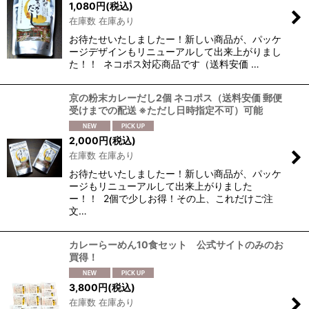
1,080
円
(税込)
在庫数 在庫あり
お待たせいたしましたー！新しい商品が、パッケ
ージデザインもリニューアルして出来上がりまし
た！！ ネコポス対応商品です（送料安価 …
京の粉末カレーだし2個 ネコポス（送料安価 郵便
受けまでの配送 ※ただし日時指定不可）可能
2,000
円
(税込)
在庫数 在庫あり
お待たせいたしましたー！新しい商品が、パッケ
ージもリニューアルして出来上がりました
ー！！ 2個で少しお得！その上、これだけご注
文…
カレーらーめん10食セット 公式サイトのみのお
買得！
3,800
円
(税込)
在庫数 在庫あり