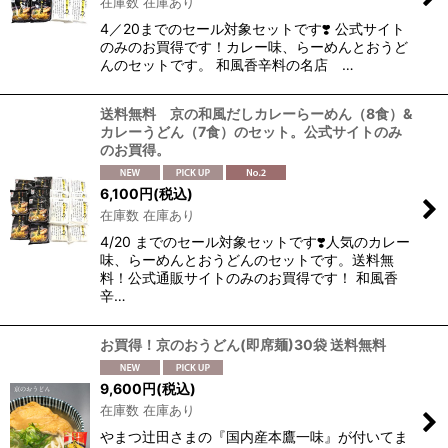
在庫数 在庫あり
絞り込む
4／20までのセール対象セットです❣️ 公式サイト
のみのお買得です！カレー味、らーめんとおうど
んのセットです。 和風香辛料の名店 …
送料無料 京の和風だしカレーらーめん（8食）&
カレーうどん（7食）のセット。公式サイトのみ
のお買得。
6,100
円
(税込)
在庫数 在庫あり
4/20 までのセール対象セットです❣️人気のカレー
味、らーめんとおうどんのセットです。送料無
料！公式通販サイトのみのお買得です！ 和風香
辛…
お買得！京のおうどん(即席麺)30袋 送料無料
9,600
円
(税込)
在庫数 在庫あり
やまつ辻田さまの『国内産本鷹一味』が付いてま