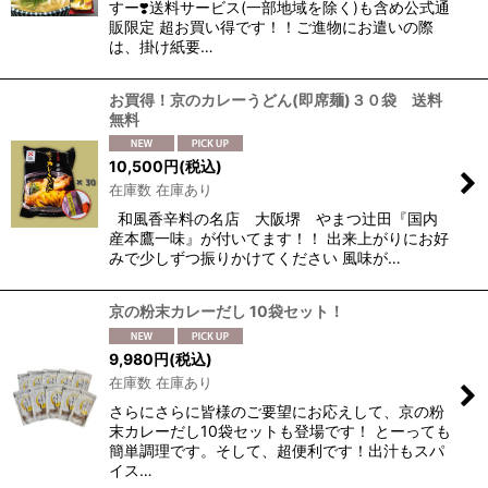
すー❣️送料サービス(一部地域を除く)も含め公式通
販限定 超お買い得です！！ご進物にお遣いの際
は、掛け紙要…
お買得！京のカレーうどん(即席麺)３０袋 送料
無料
10,500
円
(税込)
在庫数 在庫あり
和風香辛料の名店 大阪堺 やまつ辻田『国内
産本鷹一味』が付いてます！！ 出来上がりにお好
みで少しずつ振りかけてください 風味が…
京の粉末カレーだし 10袋セット！
9,980
円
(税込)
在庫数 在庫あり
さらにさらに皆様のご要望にお応えして、京の粉
末カレーだし10袋セットも登場です！ とーっても
簡単調理です。そして、超便利です！出汁もスパ
イス…