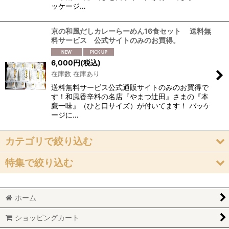
ッケージ…
京の和風だしカレーらーめん16食セット 送料無
料サービス 公式サイトのみのお買得。
6,000
円
(税込)
在庫数 在庫あり
送料無料サービス公式通販サイトのみのお買得で
す！和風香辛料の名店『やまつ辻田』さまの『本
鷹一味』（ひと口サイズ）が付いてます！ パッケ
ージに…
カテゴリで絞り込む
特集で絞り込む
京のカレーうどん（即席麺）
味味香 オリジナルスパイス
京のおうどん（即席麺）
ホーム
お買得
即席麺セット
ショッピングカート