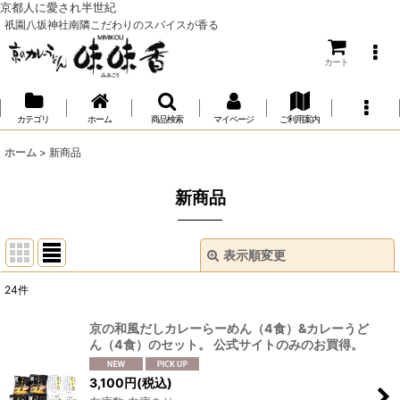
京都人に愛され半世紀
祇園八坂神社南隣こだわりのスパイスが香る
カート
カテゴリ
ホーム
商品検索
マイページ
ご利用案内
ホーム
>
新商品
新商品
表示順変更
閉じる
24
件
表示数
:
京の和風だしカレーらーめん（4食）&カレーうど
ん（4食）のセット。 公式サイトのみのお買得。
並び順
:
3,100
円
(税込)