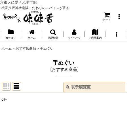
京都人に愛され半世紀
祇園八坂神社南隣こだわりのスパイスが香る
カート
カテゴリ
ホーム
商品検索
マイページ
ご利用案内
ホーム
>
おすすめ商品
>
手ぬぐい
手ぬぐい
[
おすすめ商品
]
表示順変更
閉じる
0
件
表示数
:
並び順
: