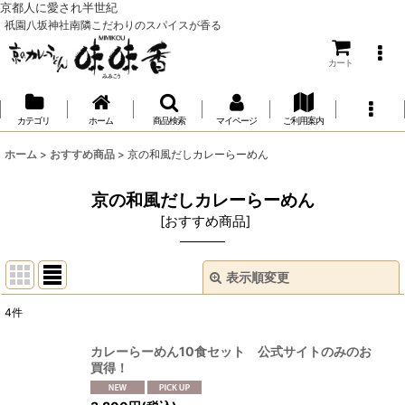
京都人に愛され半世紀
祇園八坂神社南隣こだわりのスパイスが香る
カート
カテゴリ
ホーム
商品検索
マイページ
ご利用案内
ホーム
>
おすすめ商品
>
京の和風だしカレーらーめん
京の和風だしカレーらーめん
[
おすすめ商品
]
表示順変更
閉じる
4
件
表示数
:
カレーらーめん10食セット 公式サイトのみのお
買得！
並び順
: