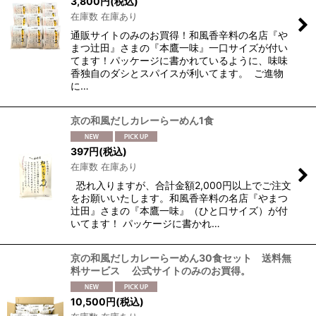
3,800
円
(税込)
在庫数 在庫あり
絞り込む
通販サイトのみのお買得！和風香辛料の名店『や
まつ辻田』さまの『本鷹一味』一口サイズが付い
てます！パッケージに書かれているように、味味
香独自のダシとスパイスが利いてます。 ご進物
に…
京の和風だしカレーらーめん1食
397
円
(税込)
在庫数 在庫あり
恐れ入りますが、合計金額2,000円以上でご注文
をお願いいたします。和風香辛料の名店『やまつ
辻田』さまの『本鷹一味』（ひと口サイズ）が付
いてます！ パッケージに書かれ…
京の和風だしカレーらーめん30食セット 送料無
料サービス 公式サイトのみのお買得。
10,500
円
(税込)