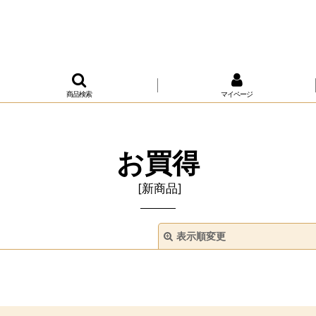
商品検索
マイページ
お買得
[
新商品
]
表示順変更