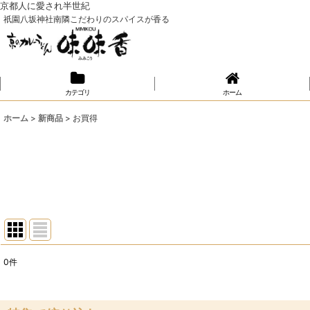
京都人に愛され半世紀
祇園八坂神社南隣こだわりのスパイスが香る
カテゴリ
ホーム
ホーム
>
新商品
>
お買得
0
件
表示数
:
並び順
: