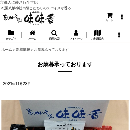
京都人に愛され半世紀
祇園八坂神社南隣こだわりのスパイスが香る
カート
カテゴリ
ホーム
商品検索
マイページ
ご利用案内
ホーム
>
新着情報
>
お歳暮承っております
お歳暮承っております
2021
11
23
年
月
日