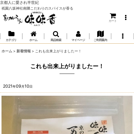
京都人に愛され半世紀
祇園八坂神社南隣こだわりのスパイスが香る
カート
カテゴリ
ホーム
商品検索
マイページ
ご利用案内
ホーム
>
新着情報
>
これも出来上がりましたー！
これも出来上がりましたー！
2021
09
10
年
月
日