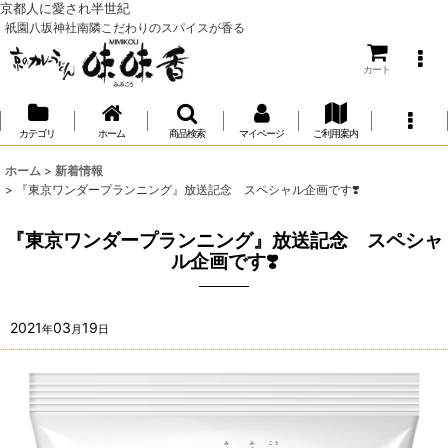
京都人に愛され半世紀
祇園八坂神社南隣こだわりのスパイスが香る
カート
カテゴリ
ホーム
商品検索
マイページ
ご利用案内
ホーム
>
新着情報
>
『東京ワンダープランニング』放送記念 スペシャル企画です❣️
『東京ワンダープランニング』放送記念 スペシャ
ル企画です❣️
2021
03
19
年
月
日