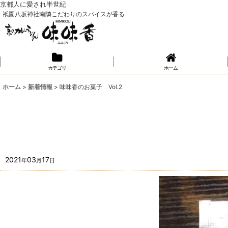
京都人に愛され半世紀
祇園八坂神社南隣こだわりのスパイスが香る
カテゴリ
ホーム
ホーム
>
新着情報
>
味味香のお菓子 Vol.2
2021
03
17
年
月
日