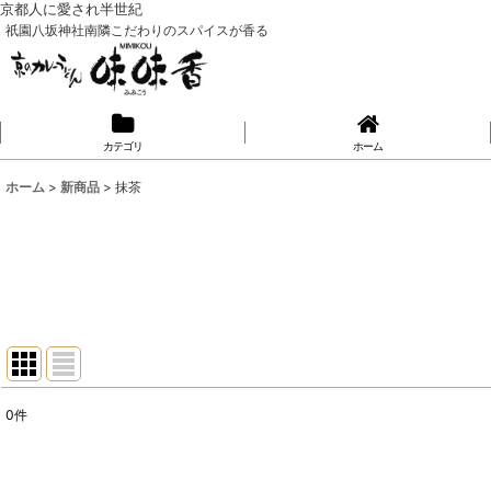
京都人に愛され半世紀
祇園八坂神社南隣こだわりのスパイスが香る
カテゴリ
ホーム
ホーム
>
新商品
>
抹茶
0
件
表示数
:
並び順
: