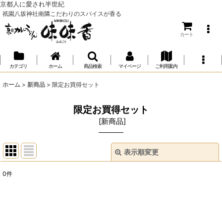
京都人に愛され半世紀
祇園八坂神社南隣こだわりのスパイスが香る
カート
カテゴリ
ホーム
商品検索
マイページ
ご利用案内
ホーム
>
新商品
>
限定お買得セット
限定お買得セット
[
新商品
]
表示順変更
閉じる
0
件
表示数
:
並び順
: