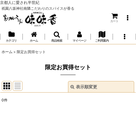
京都人に愛され半世紀
祇園八坂神社南隣こだわりのスパイスが香る
カート
カテゴリ
ホーム
商品検索
マイページ
ご利用案内
ホーム
>
限定お買得セット
限定お買得セット
表示順変更
閉じる
0
件
表示数
:
並び順
: