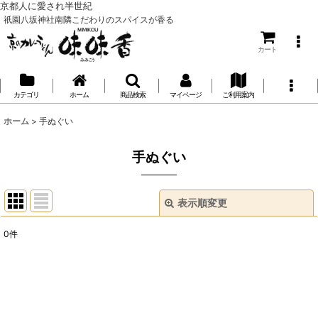
京都人に愛され半世紀
祇園八坂神社南隣こだわりのスパイスが香る
カート
カテゴリ
ホーム
商品検索
マイページ
ご利用案内
ホーム
>
手ぬぐい
手ぬぐい
表示順変更
閉じる
0
件
表示数
:
並び順
: