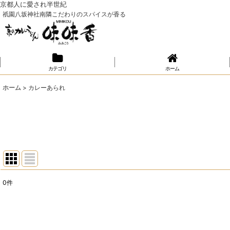
京都人に愛され半世紀
祇園八坂神社南隣こだわりのスパイスが香る
カテゴリ
ホーム
ホーム
>
カレーあられ
0
件
表示数
:
並び順
: