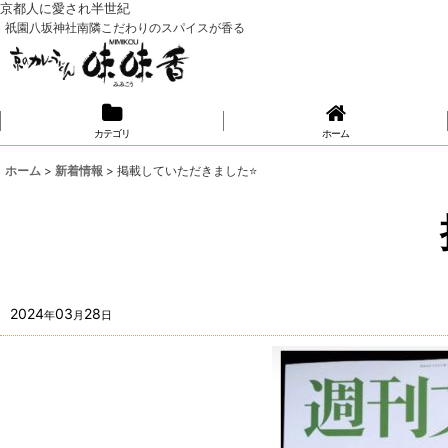
京都人に愛され半世紀
祇園八坂神社南隣こだわりのスパイスが香る
カテゴリ
ホーム
ホーム
>
新着情報
>
掲載していただきました⭐️
2024
03
28
年
月
日