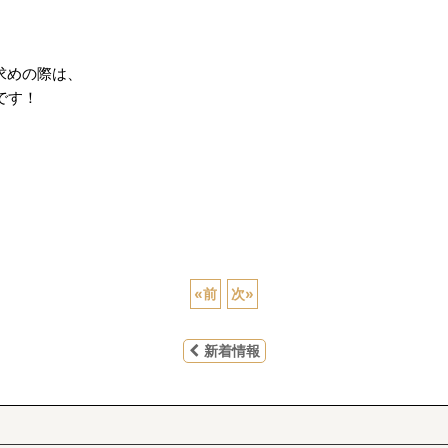
求めの際は、
です！
«
前
次
»
新着情報