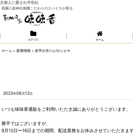
京都人に愛され半世紀
祇園八坂神社南隣こだわりのスパイスが香る
カテゴリ
ホーム
ホーム
>
新着情報
>
夏季休業のお知らせ☆
2023
08
12
年
月
日
いつも味味香通販をご利用いただき誠にありがとうございます。
勝手ではございますが、
8月12日〜16日までの期間、配送業務をお休みさせていただきま