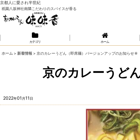
京都人に愛され半世紀
祇園八坂神社南隣こだわりのスパイスが香る
カテゴリ
ホーム
ホーム
>
新着情報
>
京のカレーうどん（即席麺）バージョンアップのお知らせ☆
京のカレーうど
2022
01
11
年
月
日