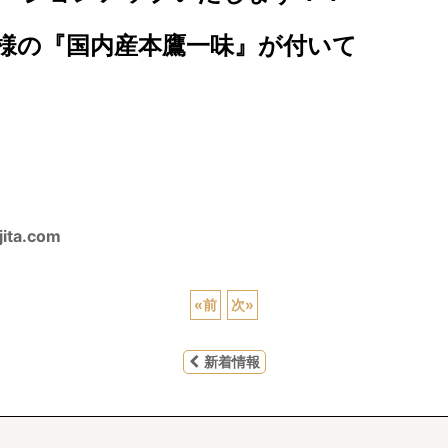
様の『国内産本鷹一味』が付いて
jita.com
«
前
次
»
新着情報