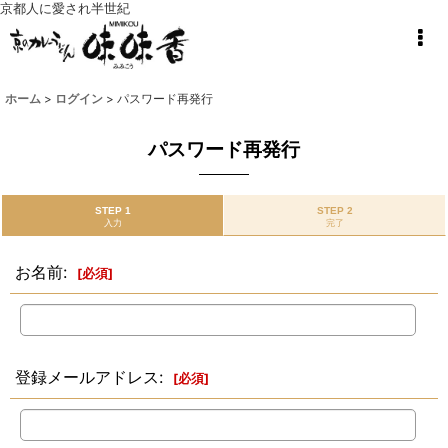
京都人に愛され半世紀
ホーム
>
ログイン
>
パスワード再発行
パスワード再発行
STEP 1
STEP 2
入力
完了
お名前
:
[
必須
]
登録メールアドレス
:
[
必須
]