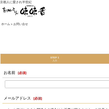
京都人に愛され半世紀
ホーム
>
お問い合せ
STEP 1
入力
お名前
[
必須
]
メールアドレス
[
必須
]