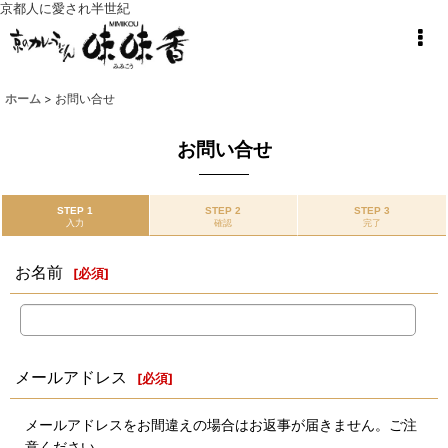
京都人に愛され半世紀
ホーム
>
お問い合せ
お問い合せ
STEP 1
STEP 2
STEP 3
入力
確認
完了
お名前
[
必須
]
メールアドレス
[
必須
]
メールアドレスをお間違えの場合はお返事が届きません。ご注
意ください。