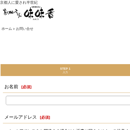
京都人に愛され半世紀
ホーム
>
お問い合せ
STEP 1
入力
お名前
[
必須
]
メールアドレス
[
必須
]