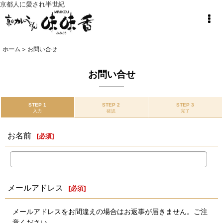
京都人に愛され半世紀
ホーム
>
お問い合せ
お問い合せ
STEP 1
STEP 2
STEP 3
入力
確認
完了
お名前
[
必須
]
メールアドレス
[
必須
]
メールアドレスをお間違えの場合はお返事が届きません。ご注
意ください。